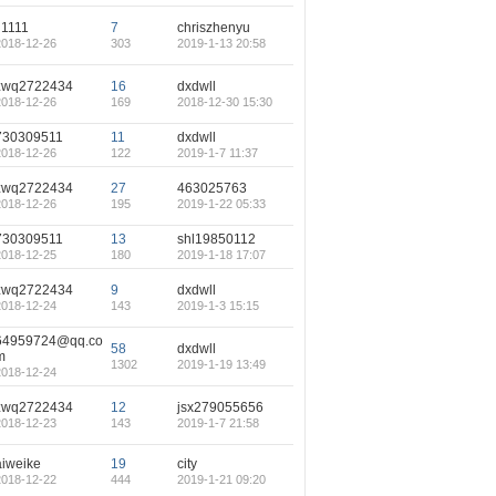
ii1111
7
chriszhenyu
2018-12-26
303
2019-1-13 20:58
zwq2722434
16
dxdwll
2018-12-26
169
2018-12-30 15:30
730309511
11
dxdwll
2018-12-26
122
2019-1-7 11:37
zwq2722434
27
463025763
2018-12-26
195
2019-1-22 05:33
730309511
13
shl19850112
2018-12-25
180
2019-1-18 17:07
zwq2722434
9
dxdwll
2018-12-24
143
2019-1-3 15:15
64959724@qq.co
58
dxdwll
m
1302
2019-1-19 13:49
2018-12-24
zwq2722434
12
jsx279055656
2018-12-23
143
2019-1-7 21:58
aiweike
19
city
2018-12-22
444
2019-1-21 09:20