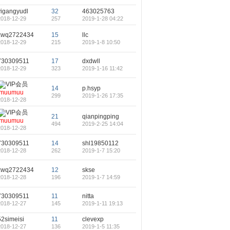
yigangyudl
32
463025763
2018-12-29
257
2019-1-28 04:22
zwq2722434
15
llc
2018-12-29
215
2019-1-8 10:50
730309511
17
dxdwll
2018-12-29
323
2019-1-16 11:42
14
p.hsyp
muumuu
299
2019-1-26 17:35
2018-12-28
21
qianpingping
muumuu
494
2019-2-25 14:04
2018-12-28
730309511
14
shl19850112
2018-12-28
262
2019-1-7 15:20
zwq2722434
12
skse
2018-12-28
196
2019-1-7 14:59
730309511
11
nitta
2018-12-27
145
2019-1-11 19:13
52simeisi
11
clevexp
2018-12-27
136
2019-1-5 11:35