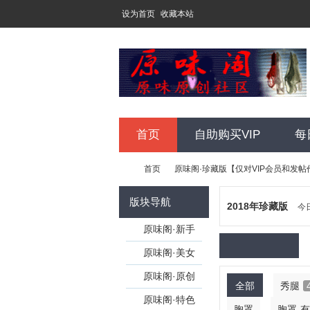
设为首页
收藏本站
首页
自助购买VIP
每
首页
原味阁·珍藏版【仅对VIP会员和发
版块导航
2018年珍藏版
今
原
»
原味阁·新手
›
培训
原味阁·美女
个人特区【开
原味阁·原创
全部
秀腿
版请联系
发图【注册会
原味阁·特色
胸罩
胸罩-