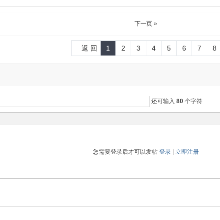
下一页 »
返 回
1
2
3
4
5
6
7
8
还可输入
80
个字符
您需要登录后才可以发帖
登录
|
立即注册