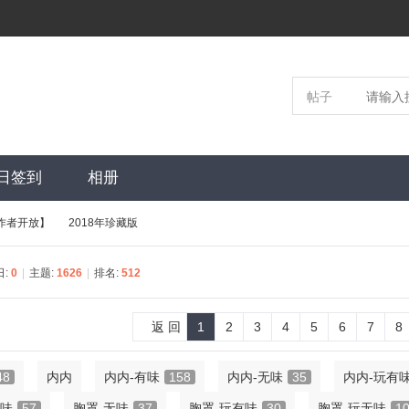
帖子
日签到
相册
帖作者开放】
2018年珍藏版
日:
0
|
主题:
1626
|
排名:
512
›
返 回
1
2
3
4
5
6
7
8
48
内内
内内-有味
158
内内-无味
35
内内-玩有
有味
57
胸罩-无味
37
胸罩-玩有味
30
胸罩-玩无味
1