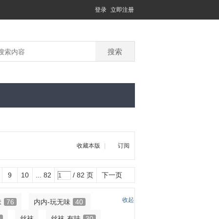
登录
立即注册
搜索
收藏本版
|
订阅
9
10
... 82
/ 82 页
下一页
收起
味
76
内内-玩无味
40
0
丝袜
丝袜-有味
30