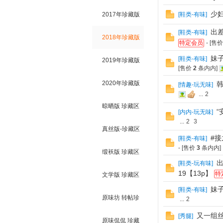
少妇
2017年珍藏版
[
鞋类-有味
]
有
出差
[
鞋类-有味
]
2018年珍藏版
特定会员
- [售
妹
[
鞋类-有味
]
2019年珍藏版
[售价
2
条内内]
2020年珍藏版
[
情趣-玩无味
]
...
2
晾晒版 珍藏区
“
[
内内-玩无味
]
原
...
2
3
真丝版-珍藏区
#接
[
鞋类-有味
]
- [售价
3
条内内]
缎袄版 珍藏区
出
[
鞋类-玩有味
]
19【13p】
特
文学版 珍藏区
妹
[
鞋类-有味
]
原味坊 转帖珍
...
2
又一组丝
味
[
秀腿
]
藏区
原味侃侃 珍藏