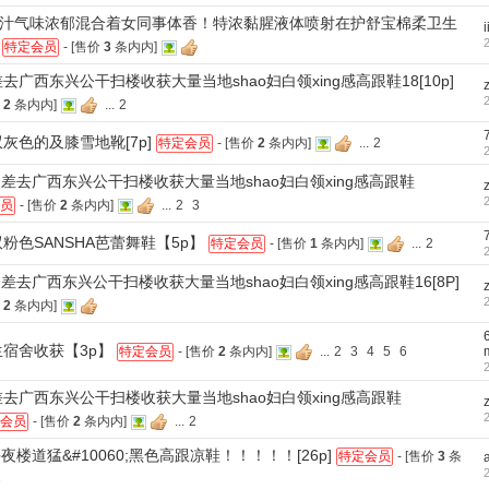
汁气味浓郁混合着女同事体香！特浓黏腥液体喷射在护舒宝棉柔卫生
]
特定会员
- [售价
3
条内内]
去广西东兴公干扫楼收获大量当地shao妇白领xing感高跟鞋18[10p]
价
2
条内内]
...
2
灰色的及膝雪地靴[7p]
特定会员
- [售价
2
条内内]
...
2
差去广西东兴公干扫楼收获大量当地shao妇白领xing感高跟鞋
员
- [售价
2
条内内]
...
2
3
粉色SANSHA芭蕾舞鞋【5p】
特定会员
- [售价
1
条内内]
...
2
差去广西东兴公干扫楼收获大量当地shao妇白领xing感高跟鞋16[8P]
价
2
条内内]
生宿舍收获【3p】
特定会员
- [售价
2
条内内]
...
2
3
4
5
6
去广西东兴公干扫楼收获大量当地shao妇白领xing感高跟鞋
会员
- [售价
2
条内内]
...
2
夜楼道猛&#10060;黑色高跟凉鞋！！！！！[26p]
特定会员
- [售价
3
条
2