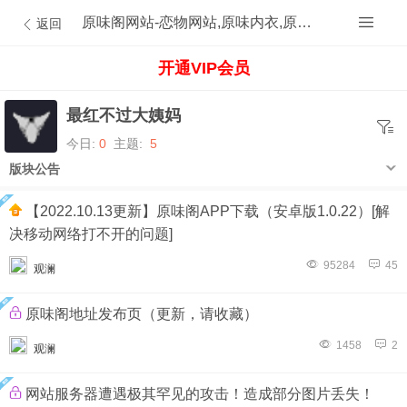
原味阁网站-恋物网站,原味内衣,原味内裤,原味丝袜,原味内内,原味MM,原味原创的原味论坛
返回
开通VIP会员
最红不过大姨妈
今日:
0
主题:
5
版块公告
【2022.10.13更新】原味阁APP下载（安卓版1.0.22）[解
决移动网络打不开的问题]
95284
45
观澜
原味阁地址发布页（更新，请收藏）
1458
2
观澜
网站服务器遭遇极其罕见的攻击！造成部分图片丢失！