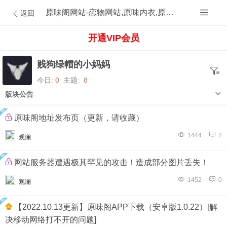
原味阁网站-恋物网站,原味内衣,原味内裤,原味丝袜,原味内内,原味MM,原味原创的原味论坛
返回
开通VIP会员
贱狗绿帽的小妈妈
今日:
0
主题:
8
版块公告
原味阁地址发布页（更新，请收藏）
1444
2
观澜
网站服务器遭遇极其罕见的攻击！造成部分图片丢失！
1452
0
观澜
【2022.10.13更新】原味阁APP下载（安卓版1.0.22）[解
决移动网络打不开的问题]