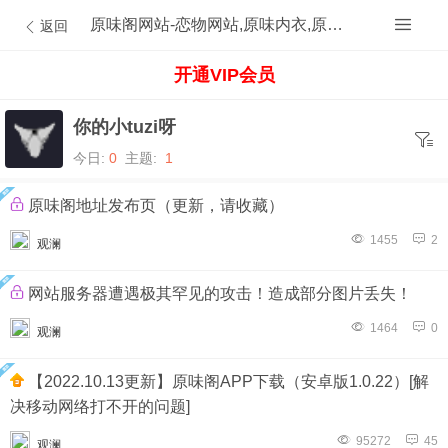
原味阁网站-恋物网站,原味内衣,原味内裤,原味丝袜,原味内内,原味MM,原味原创的原味论坛
返回
开通VIP会员
你的小tuzi呀
今日:
0
主题:
1
原味阁地址发布页（更新，请收藏）
1455
2
观澜
网站服务器遭遇极其罕见的攻击！造成部分图片丢失！
1464
0
观澜
【2022.10.13更新】原味阁APP下载（安卓版1.0.22）[解
决移动网络打不开的问题]
95272
45
观澜