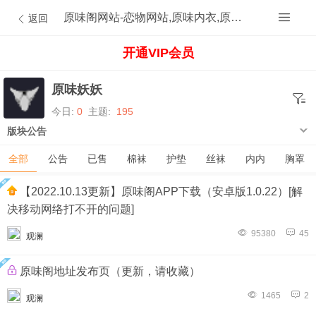
原味阁网站-恋物网站,原味内衣,原味内裤,原味丝袜,原味内内,原味MM,原味原创的原味论坛
返回
开通VIP会员
原味妖妖
今日:
0
主题:
195
版块公告
全部
公告
已售
棉袜
护垫
丝袜
内内
胸罩
【2022.10.13更新】原味阁APP下载（安卓版1.0.22）[解
决移动网络打不开的问题]
95380
45
观澜
原味阁地址发布页（更新，请收藏）
1465
2
观澜