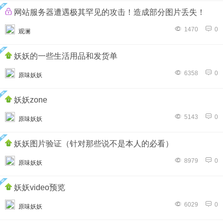
网站服务器遭遇极其罕见的攻击！造成部分图片丢失！
1470
0
观澜
妖妖的一些生活用品和发货单
6358
0
原味妖妖
妖妖zone
5143
0
原味妖妖
妖妖图片验证（针对那些说不是本人的必看）
8979
0
原味妖妖
妖妖video预览
6029
0
原味妖妖