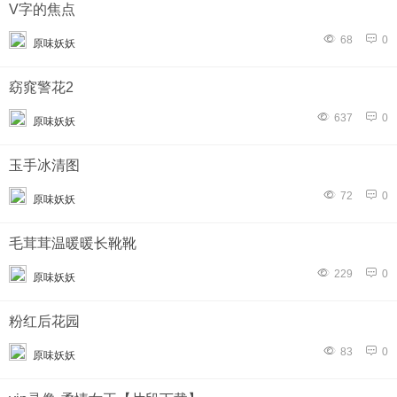
V字的焦点
68
0
原味妖妖
窈窕警花2
637
0
原味妖妖
玉手冰清图
72
0
原味妖妖
毛茸茸温暖暖长靴靴
229
0
原味妖妖
粉红后花园
83
0
原味妖妖