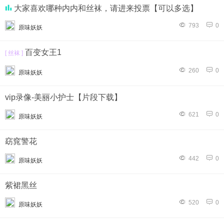
大家喜欢哪种内内和丝袜，请进来投票【可以多选】
793
0
原味妖妖
百变女王1
[ 丝袜 ]
260
0
原味妖妖
vip录像-美丽小护士【片段下载】
621
0
原味妖妖
窈窕警花
442
0
原味妖妖
紫裙黑丝
520
0
原味妖妖