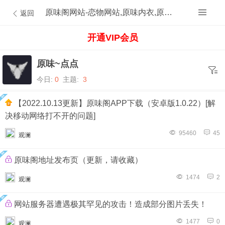
原味阁网站-恋物网站,原味内衣,原味内裤,原味丝袜,原味内内,原味MM,原味原创的原味论坛
返回
开通VIP会员
原味~点点
今日:
0
主题:
3
【2022.10.13更新】原味阁APP下载（安卓版1.0.22）[解
决移动网络打不开的问题]
95460
45
观澜
原味阁地址发布页（更新，请收藏）
1474
2
观澜
网站服务器遭遇极其罕见的攻击！造成部分图片丢失！
1477
0
观澜