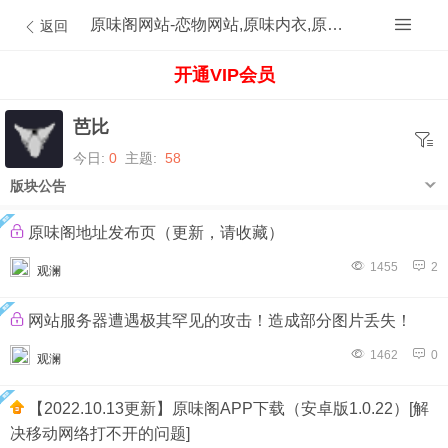
原味阁网站-恋物网站,原味内衣,原味内裤,原味丝袜,原味内内,原味MM,原味原创的原味论坛
返回
开通VIP会员
芭比
今日:
0
主题:
58
版块公告
原味阁地址发布页（更新，请收藏）
1455
2
观澜
网站服务器遭遇极其罕见的攻击！造成部分图片丢失！
1462
0
观澜
【2022.10.13更新】原味阁APP下载（安卓版1.0.22）[解
决移动网络打不开的问题]