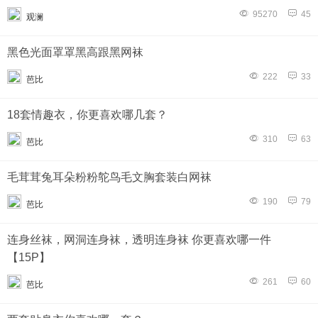
95270
45
观澜
黑色光面罩罩黑高跟黑网袜
222
33
芭比
18套情趣衣，你更喜欢哪几套？
310
63
芭比
毛茸茸兔耳朵粉粉鸵鸟毛文胸套装白网袜
190
79
芭比
连身丝袜，网洞连身袜，透明连身袜 你更喜欢哪一件
【15P】
261
60
芭比