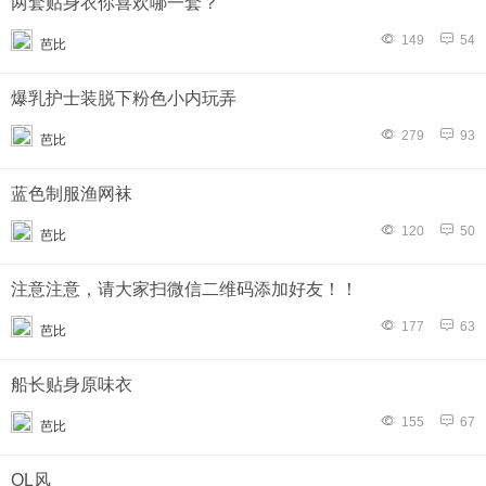
两套贴身衣你喜欢哪一套？
149
54
芭比
爆乳护士装脱下粉色小内玩弄
279
93
芭比
蓝色制服渔网袜
120
50
芭比
注意注意，请大家扫微信二维码添加好友！！
177
63
芭比
船长贴身原味衣
155
67
芭比
OL风