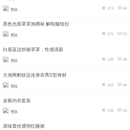
174
64
芭比
黑色光面罩罩渔网袜 解制服纽扣
131
51
芭比
白底蓝边纱裙罩罩，性感清新
145
68
芭比
大渔网豹纹边连身衣秀S型身材
142
64
芭比
金银内衣套装
156
54
芭比
原味蕾丝透明红睡裙