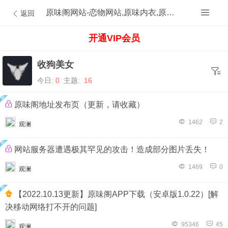
原味阁网站-恋物网站,原味内衣,原味内裤,原味丝袜,原味内内,原味MM,原味原创的原味论坛
返回
开通VIP会员
收狗美女
今日:
0
主题:
16
原味阁地址发布页（更新，请收藏）
1462
2
观澜
网站服务器遭遇极其罕见的攻击！造成部分图片丢失！
1469
0
观澜
【2022.10.13更新】原味阁APP下载（安卓版1.0.22）[解
决移动网络打不开的问题]
95346
45
观澜