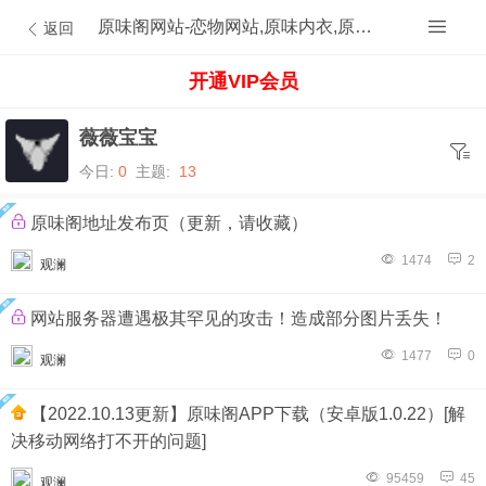
原味阁网站-恋物网站,原味内衣,原味内裤,原味丝袜,原味内内,原味MM,原味原创的原味论坛
返回
开通VIP会员
薇薇宝宝
今日:
0
主题:
13
原味阁地址发布页（更新，请收藏）
1474
2
观澜
网站服务器遭遇极其罕见的攻击！造成部分图片丢失！
1477
0
观澜
【2022.10.13更新】原味阁APP下载（安卓版1.0.22）[解
决移动网络打不开的问题]
95459
45
观澜