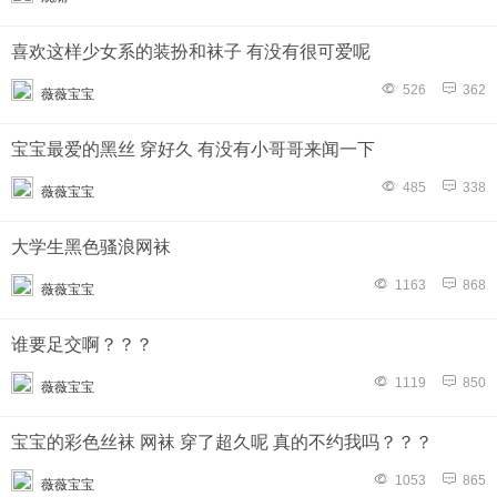
喜欢这样少女系的装扮和袜子 有没有很可爱呢
526
362
薇薇宝宝
宝宝最爱的黑丝 穿好久 有没有小哥哥来闻一下
485
338
薇薇宝宝
大学生黑色骚浪网袜
1163
868
薇薇宝宝
谁要足交啊？？？
1119
850
薇薇宝宝
宝宝的彩色丝袜 网袜 穿了超久呢 真的不约我吗？？？
1053
865
薇薇宝宝