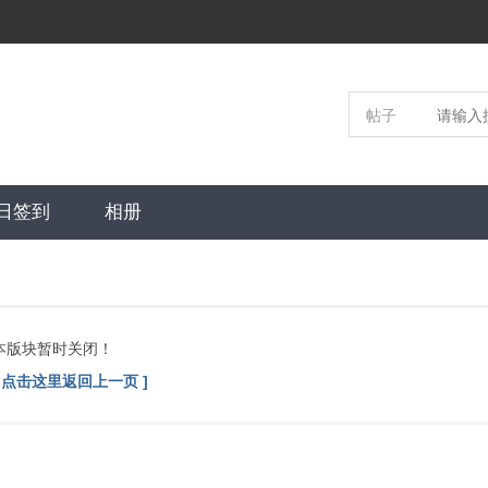
帖子
日签到
相册
本版块暂时关闭！
[ 点击这里返回上一页 ]