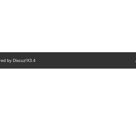
red by
Discuz!
X3.4