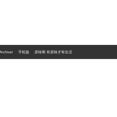
Archiver
手机版
原味阁 有原味才有生活